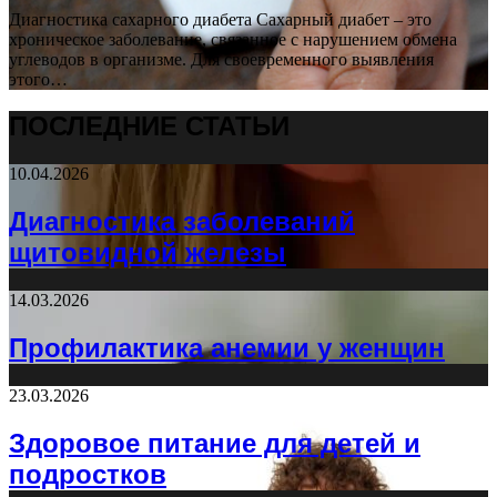
Диагностика сахарного диабета Сахарный диабет – это
хроническое заболевание, связанное с нарушением обмена
углеводов в организме. Для своевременного выявления
этого…
ПОСЛЕДНИЕ СТАТЬИ
10.04.2026
Диагностика заболеваний
щитовидной железы
14.03.2026
Профилактика анемии у женщин
23.03.2026
Здоровое питание для детей и
подростков