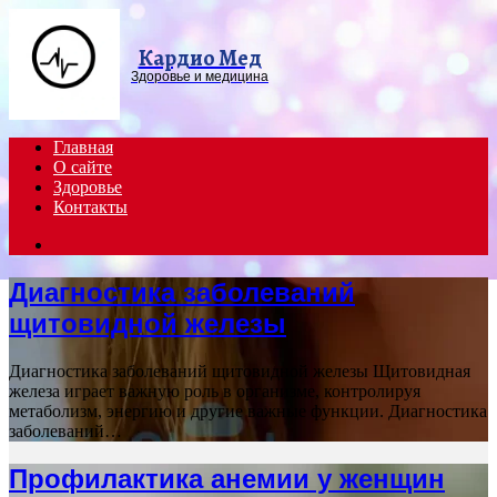
Menu
Кардио Мед
Здоровье и медицина
Главная
О сайте
Здоровье
Контакты
Search
for
Диагностика заболеваний
щитовидной железы
Диагностика заболеваний щитовидной железы Щитовидная
железа играет важную роль в организме, контролируя
метаболизм, энергию и другие важные функции. Диагностика
заболеваний…
Профилактика анемии у женщин