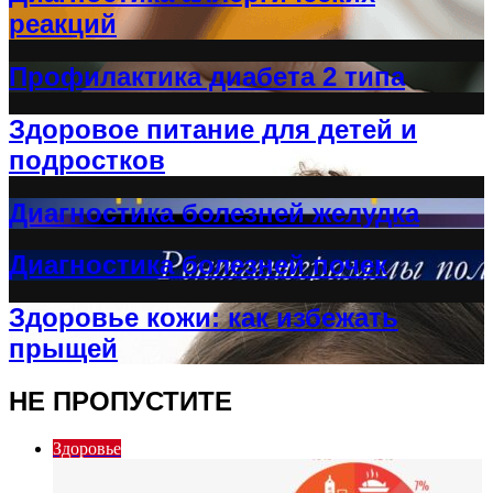
реакций
Профилактика диабета 2 типа
Здоровое питание для детей и
подростков
Диагностика болезней желудка
Диагностика болезней почек
Здоровье кожи: как избежать
прыщей
НЕ ПРОПУСТИТЕ
Здоровье