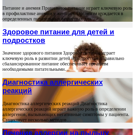
Питание и анемия Правильное питание играет ключевую роль
в профилактике анемии у женщин. Организм нуждается в
определенных питательных веществах для…
Здоровое питание для детей и
подростков
Значение здорового питания Здоровое питание играет
ключевую роль в развитии детей и подростков. Правильно
сбалансированное питание обеспечивает организм
необходимыми питательными…
Диагностика аллергических
реакций
Диагностика аллергических реакций Диагностика
аллергических реакций играет важную роль в определении
аллергенов, вызывающих негативные симптомы у пациента.
Существует несколько методов…
Лечение аллергии на пыльцу