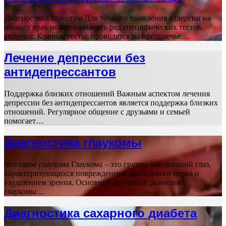
Диагностика аллергии Для точного выявления аллергии на
пыльцу врач может назначить ряд специфических тестов,
включая: Кожные тесты: проводятся на предплечье…
Лечение депрессии без
антидепрессантов
Поддержка близких отношений Важным аспектом лечения
депрессии без антидепрессантов является поддержка близких
отношений. Регулярное общение с друзьями и семьей
помогает…
Диагностика глаукомы
Что такое глаукома Глаукома – это группа заболеваний глаз,
характеризующихся повреждением зрительного нерва и
ухудшением зрения. Основной причиной развития
глаукомы…
Диагностика сахарного диабета