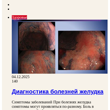
Previous
page
Next
page
Здоровье
04.12.2025
140
Диагностика болезней желудка
Симптомы заболеваний При болезнях желудка
симптомы могут проявляться по-разному. Боль в