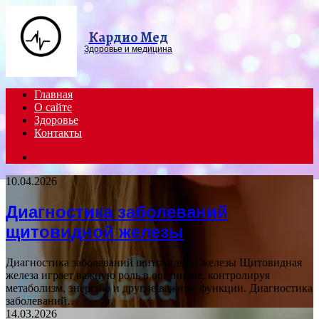
Menu
Кардио Мед
Здоровье и медицина
Главная
О сайте
Здоровье
Контакты
Search
for
10.04.2026
Диагностика заболеваний
щитовидной железы
Диагностика заболеваний щитовидной железы Щитовидная
железа играет важную роль в организме, контролируя
метаболизм, энергию и другие важные функции. Диагностика
заболеваний…
14.03.2026