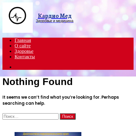
Menu
Кардио Мед
Здоровье и медицина
Главная
О сайте
Здоровье
Контакты
Search
for
Nothing Found
It seems we can’t find what you’re looking for. Perhaps
searching can help.
Найти:
ЧИТАЕМОЕ